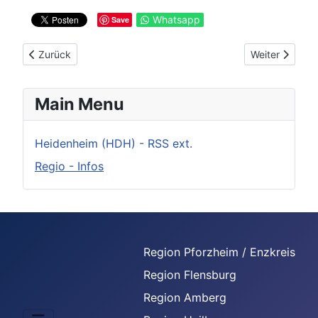
Whatsapp
Save
Vorheriger Beitrag: Maharashtra eröffnet Repräsentanz in Stut
Nächster Beitr
Zurück
Weiter
Main Menu
Heidenheim (HDH) - RSS ext.
Regio - Infos
Region Pforzheim / Enzkreis
Region Flensburg
Region Amberg