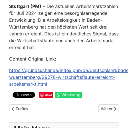
Stuttgart (PM)
– Die aktuellen Arbeitsmarktzahlen
für Juli 2024 zeigen eine besorgniserregende
Entwicklung: Die Arbeitslosigkeit in Baden-
Württemberg hat den höchsten Wert seit drei
Jahren erreicht. Dies ist ein deutliches Signal, dass
die Wirtschaftsflaute nun auch den Arbeitsmarkt
erreicht hat.
Content Original Link:
https://grundsucher.de/index.php/de/deutschland/bad
wuerttemberg/29276-wirtschaftsflaute-erreicht-
arbeitsmarkt.html
Whatsapp
Save
Vorheriger Beitrag: Landesmobilitätsgesetz Baden-Württember
Nächster Beitr
Zurück
Weiter