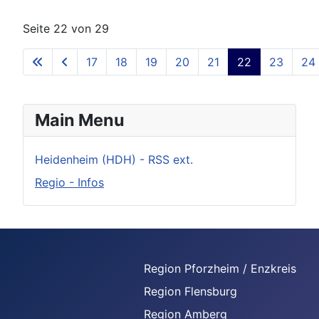
Seite 22 von 29
17
18
19
20
21
22
23
24
Main Menu
Heidenheim (HDH) - RSS ext.
Regio - Infos
Region Pforzheim / Enzkreis
Region Flensburg
Region Amberg